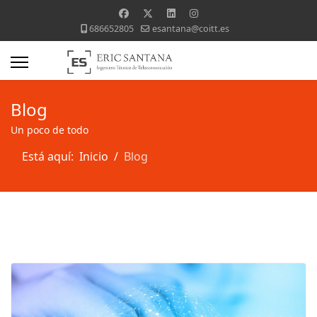
686652805
esantana@coitt.es
Blog
Un poco de todo
Está aquí:
Inicio
Blog